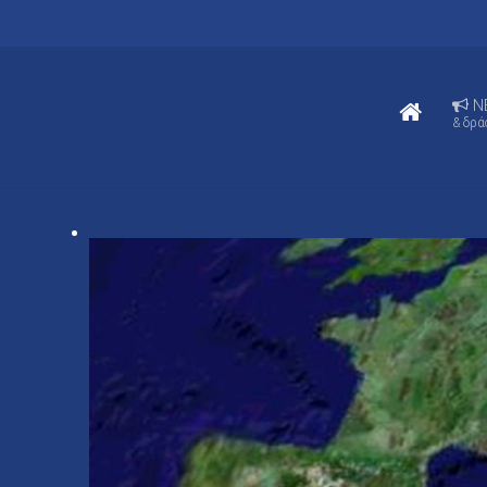
N
& δρά