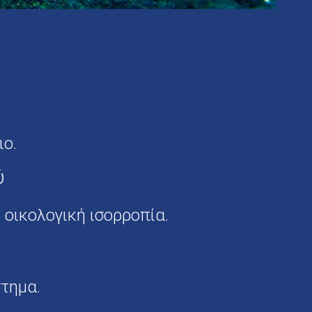
ιο.
ύ
 οικολογική ισορροπία.
στημα.