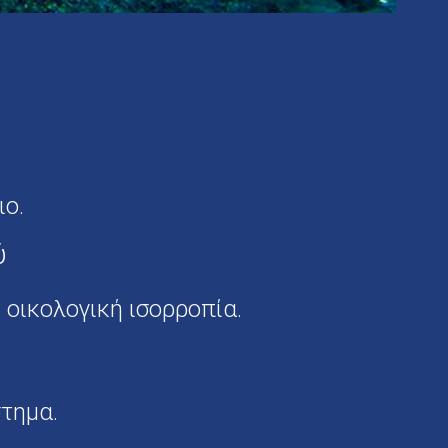
ιο.
ύ
 οικολογική ισορροπία.
στημα.