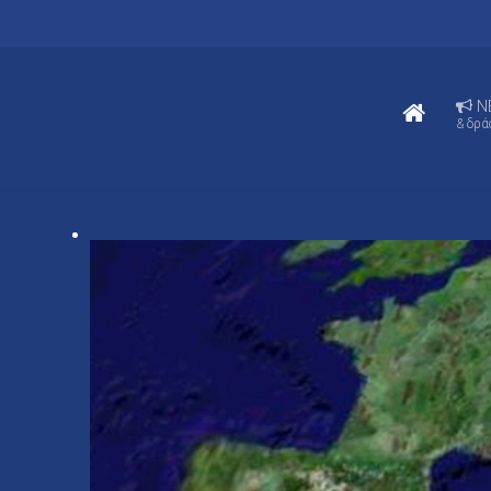
N
& δρά