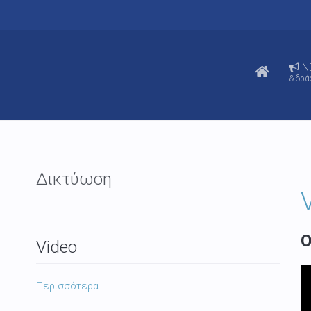
N
& δρά
Δικτύωση
O
Video
Περισσότερα...