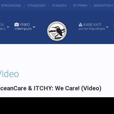
ΕΠΙΚΟΙΝΩΝΙΑ
ΣΥΝΔΕΣΜΟΙ
ΣΥΝΔΕΣΗ
ΕΓΓΡΑΦΗ
ΑΝΑΖΗΤΗΣΗ
EA
ΥΛΙΚΟ
ΚΑΝΕ ΚΑΤΙ
σεις
Video+φωτο
για τον Κορινθιακό
Video
ceanCare & ITCHY: We Care! (Video)