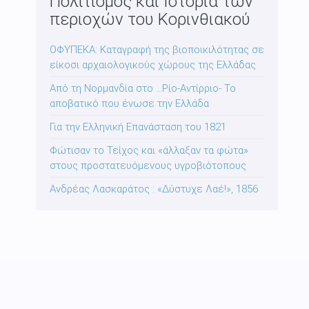
Πολιτισμός και Ιστορία των
περιοχών του Κορινθιακού
ΟΦΥΠΕΚΑ: Καταγραφή της βιοποικιλότητας σε
είκοσι αρχαιολογικούς χώρους της Ελλάδας
Από τη Νορμανδία στο …Ρίο-Αντίρριο- Το
αποβατικό που ένωσε την Ελλάδα
Για την Ελληνική Επανάσταση του 1821
Φώτισαν το Τείχος και «άλλαξαν τα φώτα»
στους προστατευόμενους υγροβιότοπους
Ανδρέας Λασκαράτος : «Δύστυχε Λαέ!», 1856