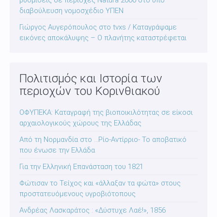
ρυθμίσεις σε περιοχές Natura 2000 στο υπό
διαβούλευση νομοσχέδιο ΥΠΕΝ
Γιώργος Αυγερόπουλος στο tvxs / Καταγράψαμε
εικόνες αποκάλυψης – Ο πλανήτης καταστρέφεται
Πολιτισμός και Ιστορία των
περιοχών του Κορινθιακού
ΟΦΥΠΕΚΑ: Καταγραφή της βιοποικιλότητας σε είκοσι
αρχαιολογικούς χώρους της Ελλάδας
Από τη Νορμανδία στο …Ρίο-Αντίρριο- Το αποβατικό
που ένωσε την Ελλάδα
Για την Ελληνική Επανάσταση του 1821
Φώτισαν το Τείχος και «άλλαξαν τα φώτα» στους
προστατευόμενους υγροβιότοπους
Ανδρέας Λασκαράτος : «Δύστυχε Λαέ!», 1856