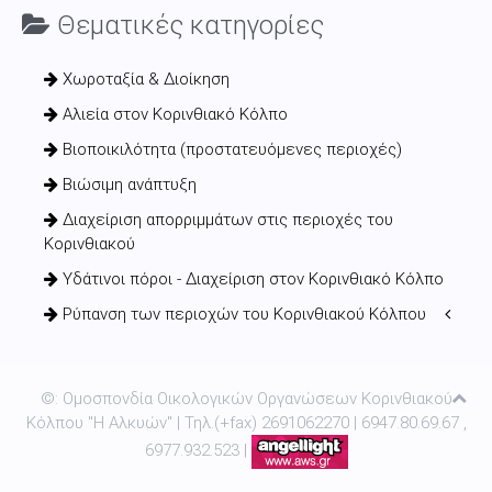
Θεματικές κατηγορίες
Χωροταξία & Διοίκηση
Αλιεία στον Κορινθιακό Κόλπο
Βιοποικιλότητα (προστατευόμενες περιοχές)
Βιώσιμη ανάπτυξη
Διαχείριση απορριμμάτων στις περιοχές του
Κορινθιακού
Υδάτινοι πόροι - Διαχείριση στον Κορινθιακό Κόλπο
Ρύπανση των περιοχών του Κορινθιακού Κόλπου
©: Ομοσπονδία Οικολογικών Οργανώσεων Κορινθιακού
Κόλπου "Η Αλκυών" | Τηλ.(+fax) 2691062270 | 6947.80.69.67 ,
6977.932.523 |