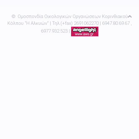
©: Ομοσπονδία Οικολογικών Οργανώσεων Κορινθιακού
Κόλπου "Η Αλκυών" | Τηλ.(+fax) 2691062270 | 6947.80.69.67 ,
6977.932.523 |