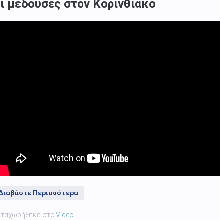
ι μέδουσες στον Κορινθιακό
Διαβάστε Περισσότερα
αταχωρήθηκε στο
Video