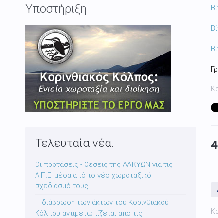
Υποστήριξη
Βί
Βί
Βί
Γ
Κ
Τελευταία νέα.
4
Οι προτάσεις - θέσεις της ΑΛΚΥΩΝ για τις
Α.Π.Ε. μέσα από το νέο χωροταξικό
σχεδιασμό τους
Η διάβρωση των άκτων του Κορινθιακού
Κ
Κόλπου αντιμετωπίζεται απο τις