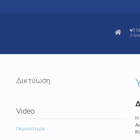
N
& δρά
Δικτύωση
Δ
Video
Η
Αι
Περισσότερα...
Κο