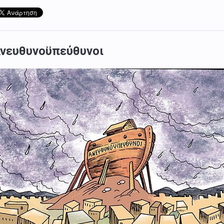
νευθυνοϋπεύθυνοι