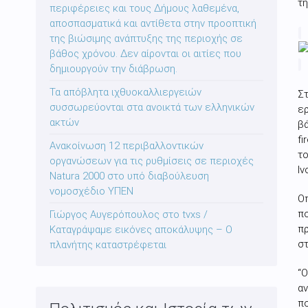
τη
περιφέρειες και τους Δήμους λαθεμένα,
αποσπασματικά και αντίθετα στην προοπτική
της βιώσιμης ανάπτυξης της περιοχής σε
βάθος χρόνου. Δεν αίρονται οι αιτίες που
δημιουργούν την διάβρωση.
Τα απόβλητα ιχθυοκαλλιεργειών
Στ
συσσωρεύονται στα ανοικτά των ελληνικών
ε
ακτών
βά
fi
Ανακοίνωση 12 περιβαλλοντικών
το
οργανώσεων για τις ρυθμίσεις σε περιοχές
Ι
Natura 2000 στο υπό διαβούλευση
νομοσχέδιο ΥΠΕΝ
Οπ
πο
Γιώργος Αυγερόπουλος στο tvxs /
π
Καταγράψαμε εικόνες αποκάλυψης – Ο
στ
πλανήτης καταστρέφεται
“Ο
αν
πο