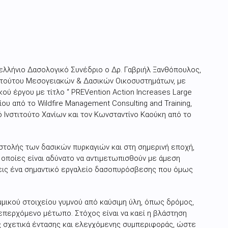
ελλήνιο Δασολογικό Συνέδριο ο Δρ. Γαβριήλ Ξανθόπουλος,
τιτούτου Μεσογειακών & Δασικών Οικοσυστημάτων, με
ού έργου με τίτλο “ PREVention Action Increases Large
ίου από το Wildfire Management Consulting and Training,
 Ινστιτούτο Χανίων και τον Κωνσταντίνο Καούκη από το
αστολής των δασικών πυρκαγιών και στη σημερινή εποχή,
 οποίες είναι αδύνατο να αντιμετωπισθούν με άμεση
εις ένα σημαντικό εργαλείο δασοπυρόσβεσης που όμως
μικού στοιχείου γυμνού από καύσιμη ύλη, όπως δρόμος,
ο επερχόμενο μέτωπο. Στόχος είναι να καεί η βλάστηση
ής σχετικά έντασης και ελεγχόμενης συμπεριφοράς, ώστε