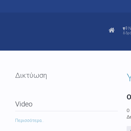
N
& δρ
Δικτύωση
Ο
Video
Ο
Δε
Περισσότερα...