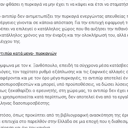
αν φθάσει η πυρκαγιά να μην έχει τι να κάψει και έτσι να σταματή
 αντιπύρ δεν αντιμετωπίζει την πυρκαγιά ενεργώντας απευθείας 
έργειες γίνονται σε κάποια απόσταση. Για την επιτυχή εφαρμογή τ
έπει να επιλεγεί ο κατάλληλος χώρος που θα αυξήσει την πιθαν
κατάλληλος χρόνος για την έναρξη και την ολοκλήρωσή του, αλλά
έγχου της.
ντιπύρ κατά μεγα- πυρκαγιών
μφωνα με τον κ. Ξανθόπουλο, επειδή τα σύγχρονα μέσα κατάσβεσ
όγες, τον ταχύτατο ρυθμό εξάπλωσης και τις ξαφνικές αλλαγές 
αφέρονται και με τον όρο μέγα-πυρκαγιές, το αντιπύρ αποτελεί έ
ασοπυροσβεστών και μπορεί, υπό προϋποθέσεις, να δώσει λύσεις
ως ξεκαθαρίζει ο ερευνητής, στη χώρα μας, το αντιπύρ δεν έχει 
ι χρησιμοποιείται κατά περίπτωση, δεν αποτελεί ένα από τα εργα
λληνας δασοπυροσβέστης.
τόσο, όπως προκύπτει από τη βιβλιογραφική ανασκόπηση της έρε
 επιτυχία στο παρελθόν στην Ελλάδα σε μια εποχή που η διαθεσ
αίρεση και όχι τον κανόνα.