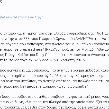
ς.
ο αντιπύρ και τη χρήση του στην Ελλάδα αναφέρθηκε στο 19ο Παν
ρευνητής στον Ελληνικό Γεωργικό Οργανισμό «ΔΗΜΗΤΡΑ» του Ινσ
ση εργασία που εκπόνησε, στο πλαίσιο του ευρωπαϊκού ερευνητικ
re response preparedness” (PREVAIL), μαζί με τον Μιλτιάδη Αθανασ
υς Γιώργο Καζάκη και Dany Ghosn από το Μεσογειακό Αγρονομικό
νστιτούτο Μεσογειακών & Δασικών Οικοσυστημάτων.
ως εξηγεί ο κ. Ξανθόπουλος, “ το αντιπύρ είναι μια μέθοδος κατ
υ χαρακτηρίζεται από πυρκαγιές όλο και μεγαλύτερης έντασης, οι
ροσβολή του μετώπου, το αντιπύρ αποτελεί σε πολλές περιπτώσ
η χώρα μας δεν μπορεί επισήμως να χρησιμοποιηθεί”.
ι δασοπυροσβέστες συνήθως ανάβουν την φωτιά κατά μήκος γραμ
τιπυρική ζώνη, κλπ., προς την πλευρά από την οποία πλησιάζει τ
υ πρόκειται να βρεθεί στον δρόμο της πυρκαγιάς με φωτιά μικρ