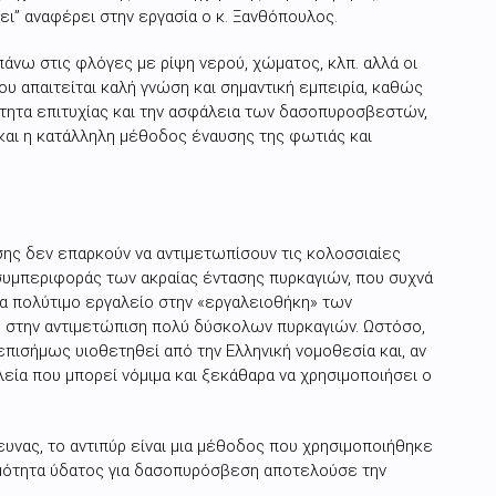
σει” αναφέρει στην εργασία ο κ. Ξανθόπουλος.
πάνω στις φλόγες με ρίψη νερού, χώματος, κλπ. αλλά οι
ου απαιτείται καλή γνώση και σημαντική εμπειρία, καθώς
ότητα επιτυχίας και την ασφάλεια των δασοπυροσβεστών,
 και η κατάλληλη μέθοδος έναυσης της φωτιάς και
ης δεν επαρκούν να αντιμετωπίσουν τις κολοσσιαίες
συμπεριφοράς των ακραίας έντασης πυρκαγιών, που συχνά
να πολύτιμο εργαλείο στην «εργαλειοθήκη» των
 στην αντιμετώπιση πολύ δύσκολων πυρκαγιών. Ωστόσο,
επισήμως υιοθετηθεί από την Ελληνική νομοθεσία και, αν
λεία που μπορεί νόμιμα και ξεκάθαρα να χρησιμοποιήσει ο
υνας, το αντιπύρ είναι μια μέθοδος που χρησιμοποιήθηκε
ιμότητα ύδατος για δασοπυρόσβεση αποτελούσε την