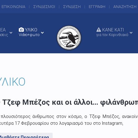
ΕΠΙΚΟΙΝΩΝΙΑ
ΣΥΝΔΕΣΜΟΙ
ΣΥΝΔΕΣΗ
ΕΓΓΡΑΦΗ
ΑΝΑΖΗΤΗΣΗ
EA
ΥΛΙΚΟ
ΚΑΝΕ ΚΑΤΙ
άσεις
Video+φωτο
για τον Κορινθιακό
ΥΛΙΚΟ
 Τζεφ Μπέζος και οι άλλοι... φιλάνθρω
 πλουσιότερος άνθρωπος στον κόσμο, ο Τζεφ Μπέζος, ανακοί
υτέρα 17 Φεβρουαρίου στο λογαριασμό του στο Instagram,
Διαβάστε Περισσότερα