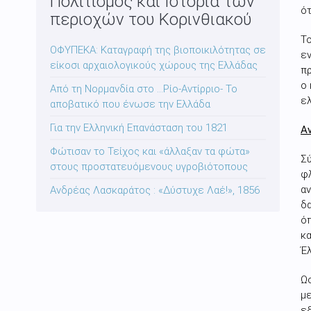
Πολιτισμός και Ιστορία των
ότ
περιοχών του Κορινθιακού
Το
ΟΦΥΠΕΚΑ: Καταγραφή της βιοποικιλότητας σε
εν
είκοσι αρχαιολογικούς χώρους της Ελλάδας
πρ
ο 
Από τη Νορμανδία στο …Ρίο-Αντίρριο- Το
ελ
αποβατικό που ένωσε την Ελλάδα
Για την Ελληνική Επανάσταση του 1821
Α
Φώτισαν το Τείχος και «άλλαξαν τα φώτα»
Σύ
στους προστατευόμενους υγροβιότοπους
φλ
αν
Ανδρέας Λασκαράτος : «Δύστυχε Λαέ!», 1856
δ
όπ
κα
Έ
Ωσ
με
εξ