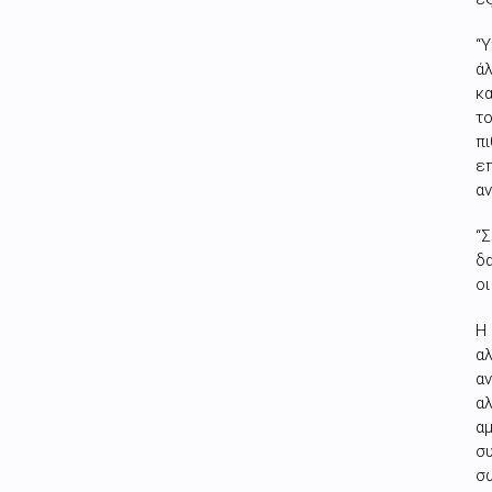
“Υ
άλ
κα
το
πι
επ
αν
“Σ
δα
οι
Η 
αλ
αν
αλ
αμ
συ
σ