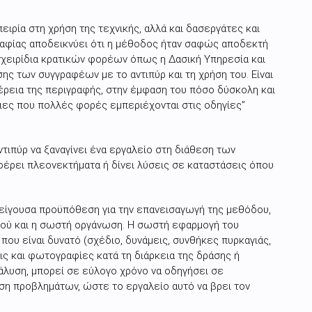
ιρία στη χρήση της τεχνικής, αλλά και δασεργάτες και
γραφίας αποδεικνύει ότι η μέθοδος ήταν σαφώς αποδεκτή
γχειρίδια κρατικών φορέων όπως η Δασική Υπηρεσία και
ς των συγγραφέων με το αντιπύρ και τη χρήση του. Είναι
μέρεια της περιγραφής, στην έμφαση του πόσο δύσκολη και
βειες που πολλές φορές εμπεριέχονται στις οδηγίες”
αντιπύρ να ξαναγίνει ένα εργαλείο στη διάθεση των
έρει πλεονεκτήματα ή δίνει λύσεις σε καταστάσεις όπου
πείγουσα προϋπόθεση για την επανεισαγωγή της μεθόδου,
μού και η σωστή οργάνωση. Η σωστή εφαρμογή του
που είναι δυνατό (σχέδιο, δυνάμεις, συνθήκες πυρκαγιάς,
ς και φωτογραφίες κατά τη διάρκεια της δράσης ή
λυση, μπορεί σε εύλογο χρόνο να οδηγήσει σε
ση προβλημάτων, ώστε το εργαλείο αυτό να βρει τον