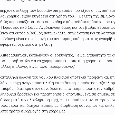
πήρχαν στελέχη των δασικών υπηρεσιών που είχαν σημαντική εμπε
λοι χωρικοί είχαν ευχέρεια στη χρήση του. Η μελέτη της βιβλιο
θώς παρουσιάζεται τόσο σε ακαδημαϊκές εκδόσεις όσο και σε ε
 Πυροσβεστικό Σώμα. Αναδεικνύει όμως και τον βαθμό εξοικείωση
θανό ότι αυτός ο βαθμός αντανακλάται στην έκταση και τη λεπτο
ικίνδυνη είναι η εφαρμογή του αντιπυρός, ακόμη και στις ανακρί
αφέρεται σχετικά στη μελέτη.
υμπερασματικά”, καταλήγουν οι ερευνητές, “ είναι απαραίτητο το 
σοπυροσβεστών για να χρησιμοποιείται όποτε η χρήση του προσφ
 άλλες επιλογές είναι πολύ περιορισμένες”.
κατάλληλη αλλαγή του νομικού πλαισίου αποτελεί προφανή και ε
λά κυρίαρχη ανάγκη αποτελεί η εκπαίδευση, η απόκτηση εξοπλισ
τιπυρός, ιδιαίτερα όταν συνοδεύεται από τεκμηρίωση στον βαθμό 
ληλουχία δράσεων και παρατηρήσεις, αποτυπωμένα σε σημειώσει
έσως μετά την ολοκλήρωσή της), έπειτα από εκ των υστέρων ανά
σσώρευση και διάχυση εμπειρίας, διόρθωση αδυναμιών και επίλυ
ωστό τρόπο εφαρμογής στη χώρα μας.